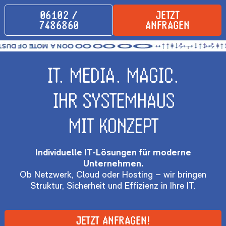
‪06102 /
JETZT
7486860
ANFRAGEN
Branchen
Leistunge
HOME
IT. MEDIA. MAGIC.
ARZTPRAXEN &
IT-SUPPORT
ÜBER UNS
LABORE
UNIFI
IHR SYSTEMHAUS
KONTAKT
KANZLEIEN &
NETZWERKTECHNIK
Social
MIT KONZEPT
STEUERBÜROS
CLOUD &
Media
GASTRONOMIE
KOLLABORATION
Legal
Individuelle IT-Lösungen für moderne
& HOTELLERIE
SOFTWARE
Unternehmen.
MITTELSTAND
UND
Ob Netzwerk, Cloud oder Hosting – wir bringen
Struktur, Sicherheit und Effizienz in Ihre IT.
HARDWARE
CLOUD-
JETZT ANFRAGEN!