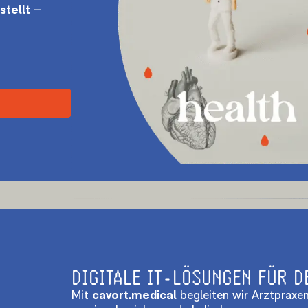
stellt
–
DIGITALE IT-LÖSUNGEN FÜR D
Mit
cavort.medical
begleiten wir Arztpraxen