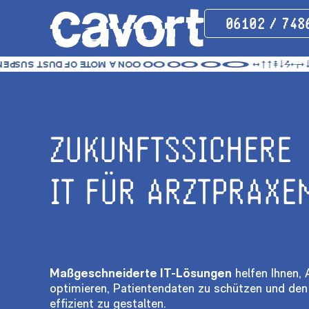
‪06102 / 748
HO
ÜBER 
ZUKUNFTSSICHERE
KONT
Social Me
IT FÜR ARZTPRAXE
Le
Maßgeschneiderte IT-Lösungen
helfen Ihnen, 
optimieren, Patientendaten zu schützen und den 
effizient zu gestalten.