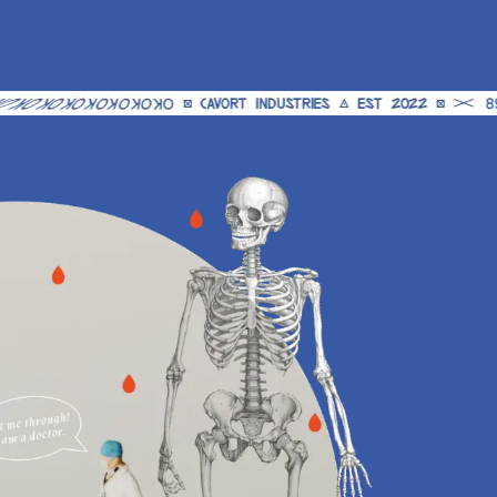
Leistungen
IT-SUPPORT
UNIFI NETZWERKTECHNIK
CLOUD & KOLLABORATION
SOFTWARE UND HARDWARE
CLOUD-TELEFONIE
WEBHOSTING