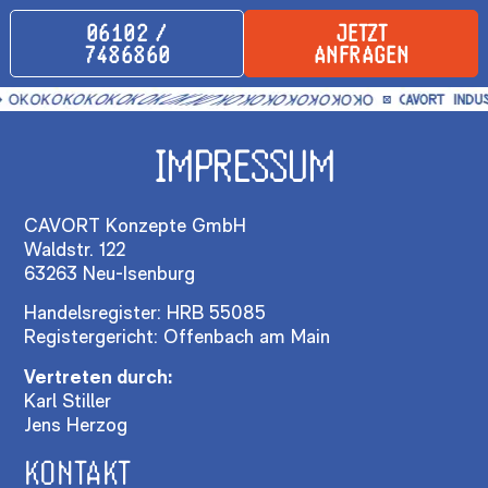
‪06102 /
JETZT
7486860
ANFRAGEN
Branchen
Leistunge
HOME
IMPRESSUM
ARZTPRAXEN &
IT-SUPPORT
ÜBER UNS
LABORE
UNIFI
KONTAKT
KANZLEIEN &
NETZWERKTECHNIK
CAVORT Konzepte GmbH
Social
Waldstr. 122
STEUERBÜROS
CLOUD &
Media
63263 Neu-Isenburg
GASTRONOMIE
KOLLABORATION
Legal
Handelsregister: HRB 55085
& HOTELLERIE
Registergericht: Offenbach am Main
SOFTWARE
MITTELSTAND
UND
Vertreten durch:
Karl Stiller
HARDWARE
Jens Herzog
CLOUD-
KONTAKT